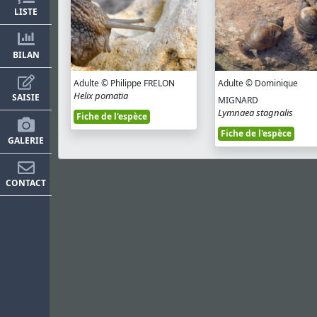
LISTE
BILAN
Adulte © Philippe FRELON
Adulte © Dominique
Helix pomatia
SAISIE
MIGNARD
Lymnaea stagnalis
Fiche de l'espèce
Fiche de l'espèce
GALERIE
CONTACT